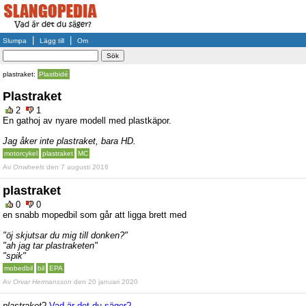
|
|
Slumpa
Lägg till
Om
plastraket:
Plastbidé
Plastraket
2
1
En gathoj av nyare modell med plastkäpor.
Jag åker inte plastraket, bara HD.
motorcykel
plastraket
MC
Av
Onwheels
den 7 augusti 2016
plastraket
0
0
en snabb mopedbil som går att ligga brett med
"öj skjutsar du mig till donken?"
"ah jag tar plastraketen"
"spik"
mobedbil
bil
EPA
Av
Orvar Hermansson
den 20 januari 2020
plastraket
?
Vad är det du säger?