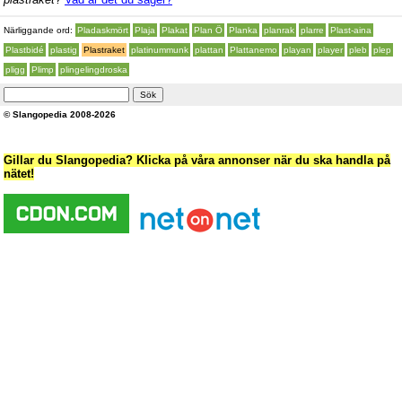
Närliggande ord:
Pladaskmört
Plaja
Plakat
Plan Ö
Planka
planrak
plarre
Plast-aina
Plastbidé
plastig
Plastraket
platinummunk
plattan
Plattanemo
playan
player
pleb
plep
pligg
Plimp
plingelingdroska
© Slangopedia 2008-2026
Gillar du Slangopedia? Klicka på våra annonser när du ska handla på
nätet!