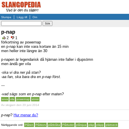
|
|
Slumpa
Lägg till
Om
p-nap
2
1
förkortning av powernap
en p-nap kan inte vara kortare än 15 min
men heller inte längre än 30
p-napen är legendarisk då hjärnan inte faller i djupsömn
men ändå ger vila
-ska vi dra ner på stan?
-aa fan, ska bara dra en p-nap först.
---
-vad sägs som en p-nap efter maten?
sova
vila
powernap
sömn
Av
skojjarn
den 20 juni 2014
p-nap
?
Hur menar du?
Närliggande ord:
Plåten
Plåtkorv
plåtkråka
Plåtluder
plåtsjua
pläp
pläpp
plättveck