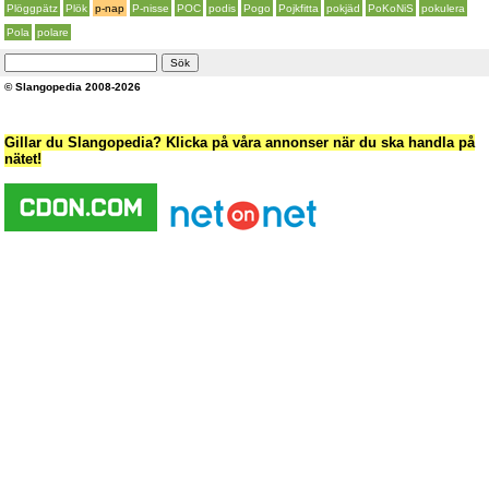
Plöggpätz
Plök
p-nap
P-nisse
POC
podis
Pogo
Pojkfitta
pokjäd
PoKoNiS
pokulera
Pola
polare
© Slangopedia 2008-2026
Gillar du Slangopedia? Klicka på våra annonser när du ska handla på
nätet!