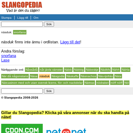
|
|
Slumpa
Lägg till
Om
näsduk:
snorfana
näsduk
finns inte ännu i ordlistan.
Lägg till det
!
Andra förslag:
snorfana
Lase
Närliggande ord:
Nåssådå
nåt jävla vänster
Näbb
Näbbig
Näbeskje
Nädkfs
Nähh
Nähla
När då någonstans
Näsa
näsduk
Näsgodis
Näskaffe
Näsnachos
Näs-tjofräs
Näta
Nätcasinon med och utan svensk licens, för- och nackdelar
Nättras
nödraket
nöff nöff
Nöl
© Slangopedia 2008-2026
Gillar du Slangopedia? Klicka på våra annonser när du ska handla på
nätet!