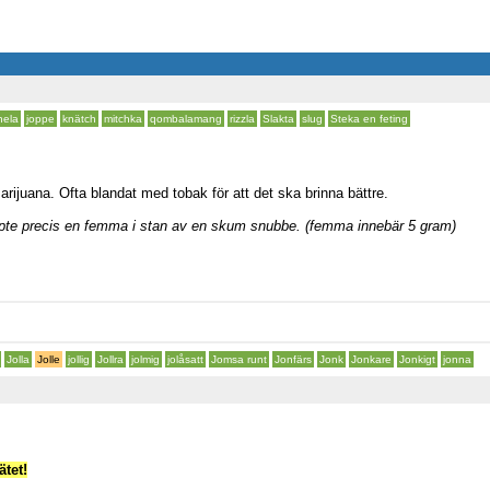
hela
joppe
knätch
mitchka
qombalamang
rizzla
Slakta
slug
Steka en feting
arijuana. Ofta blandat med tobak för att det ska brinna bättre.
öpte precis en femma i stan av en skum snubbe. (femma innebär 5 gram)
Jolla
Jolle
jollig
Jollra
jolmig
jolåsatt
Jomsa runt
Jonfärs
Jonk
Jonkare
Jonkigt
jonna
tet!