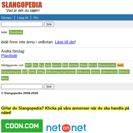
|
|
Slumpa
Lägg till
Om
bidé:
Plastbidé
bidé
finns inte ännu i ordlistan.
Lägg till det
!
Andra förslag:
Plastbidé
Närliggande ord:
BFF
bfu
bg
bgs
biatch
Bib
bibblis
Bibel
Bicca
Bicepstomte
bidé
bidragstagare
biff
Biffa
Biffig
Bilborttagningsmedel
Bilknarka
billahi
biltemakörv
Bimmer
Bine
© Slangopedia 2008-2026
Gillar du Slangopedia? Klicka på våra annonser när du ska handla på
nätet!