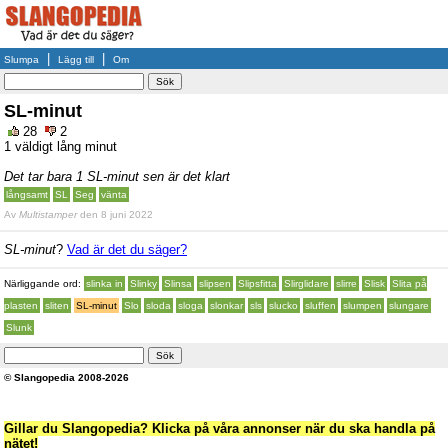
|
|
Slumpa
Lägg till
Om
SL-minut
28
2
1 väldigt lång minut
Det tar bara 1 SL-minut sen är det klart
långsamt
SL
Seg
vänta
Av
Multistamper
den 8 juni 2022
SL-minut
?
Vad är det du säger?
Närliggande ord:
slinka in
Slinky
Slinsa
slipsen
Slipsfitta
Slirglidare
slirre
Slisk
Slita på
plasten
sliten
SL-minut
Slo
sloda
sloga
slonkar
sls
slucko
sluffen
slumpen
slungare
Slunk
© Slangopedia 2008-2026
Gillar du Slangopedia? Klicka på våra annonser när du ska handla på
nätet!