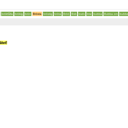
brökfålla
brökig
brön
Brösta
bröstig
bröta
Bröö
Bsb
bsdv
btw
bubba
Bubba om
bubbe
tet!