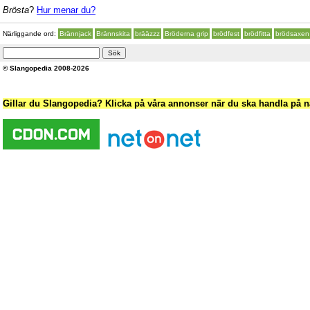
Brösta
?
Hur menar du?
Närliggande ord:
Brännjack
Brännskita
brääzzz
Bröderna grip
brödfest
brödfitta
brödsaxen
© Slangopedia 2008-2026
Gillar du Slangopedia? Klicka på våra annonser när du ska handla på nä