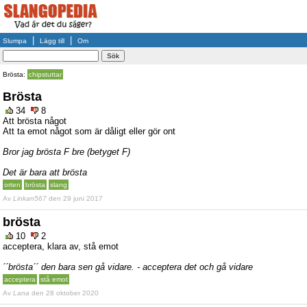
|
|
Slumpa
Lägg till
Om
Brösta:
chipstuttar
Brösta
34
8
Att brösta något
Att ta emot något som är dåligt eller gör ont
Bror jag brösta F bre (betyget F)
Det är bara att brösta
orten
brösta
slang
Av
Linkan567
den 29 juni 2017
brösta
10
2
acceptera, klara av, stå emot
´´brösta´´ den bara sen gå vidare. - acceptera det och gå vidare
acceptera
stå emot
Av
Lana
den 28 oktober 2020