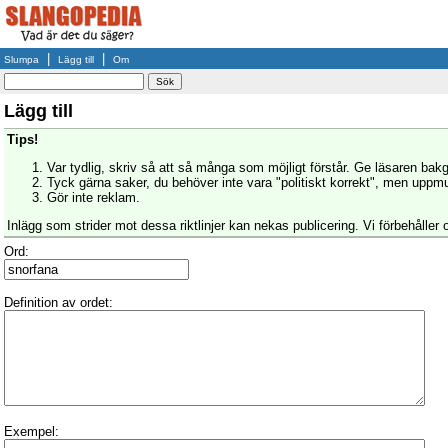
|
|
Slumpa
Lägg till
Om
Lägg till
Tips!
Var tydlig, skriv så att så många som möjligt förstår. Ge läsaren bak
Tyck gärna saker, du behöver inte vara "politiskt korrekt", men uppmun
Gör inte reklam.
Inlägg som strider mot dessa riktlinjer kan nekas publicering. Vi förbehåller o
Ord:
Definition av ordet:
Exempel: