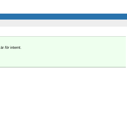
 är
för
internt.