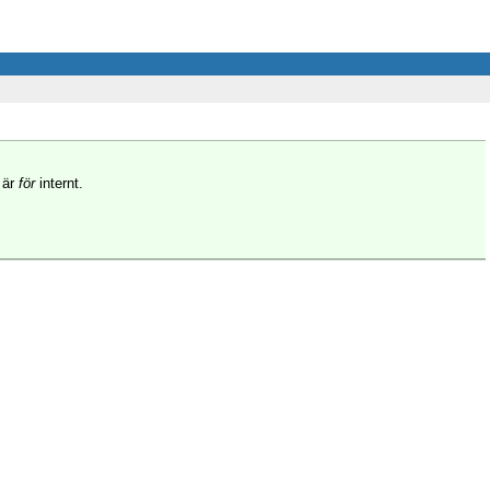
 är
för
internt.