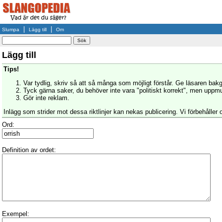
|
|
Slumpa
Lägg till
Om
Lägg till
Tips!
Var tydlig, skriv så att så många som möjligt förstår. Ge läsaren bak
Tyck gärna saker, du behöver inte vara "politiskt korrekt", men uppmun
Gör inte reklam.
Inlägg som strider mot dessa riktlinjer kan nekas publicering. Vi förbehåller o
Ord:
Definition av ordet:
Exempel: