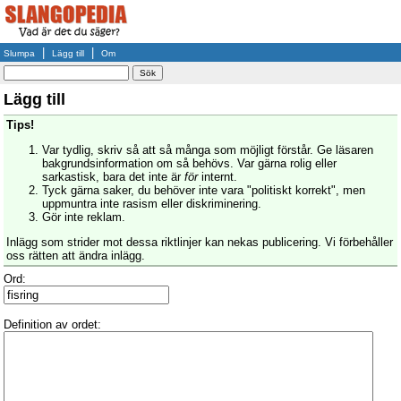
|
|
Slumpa
Lägg till
Om
Lägg till
Tips!
Var tydlig, skriv så att så många som möjligt förstår. Ge läsaren
bakgrundsinformation om så behövs. Var gärna rolig eller
sarkastisk, bara det inte är
för
internt.
Tyck gärna saker, du behöver inte vara "politiskt korrekt", men
uppmuntra inte rasism eller diskriminering.
Gör inte reklam.
Inlägg som strider mot dessa riktlinjer kan nekas publicering. Vi förbehåller
oss rätten att ändra inlägg.
Ord:
Definition av ordet: