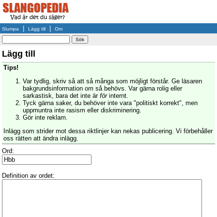
|
|
Slumpa
Lägg till
Om
Lägg till
Tips!
Var tydlig, skriv så att så många som möjligt förstår. Ge läsaren
bakgrundsinformation om så behövs. Var gärna rolig eller
sarkastisk, bara det inte är
för
internt.
Tyck gärna saker, du behöver inte vara "politiskt korrekt", men
uppmuntra inte rasism eller diskriminering.
Gör inte reklam.
Inlägg som strider mot dessa riktlinjer kan nekas publicering. Vi förbehåller
oss rätten att ändra inlägg.
Ord:
Definition av ordet: